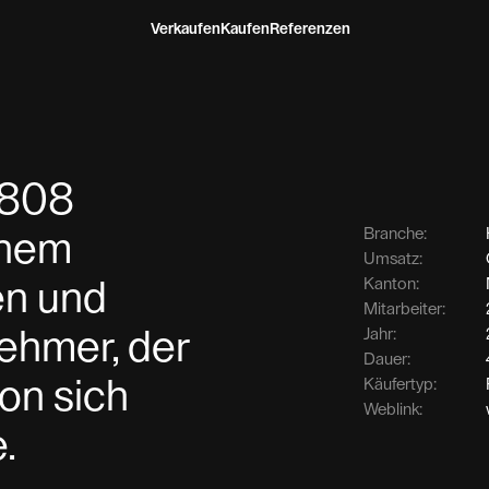
Verkaufen
Kaufen
Referenzen
 808
Branche:
inem
Umsatz:
Kanton:
en und
Mitarbeiter:
Jahr:
nehmer, der
Dauer:
von sich
Käufertyp:
Weblink:
.