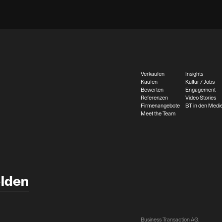
Verkaufen
Insights
Kaufen
Kultur / Jobs
Bewerten
Engagement
Referenzen
Video Stories
Firmenangebote
BT in den Medi
Meet the Team
lden
Business Transaction AG.