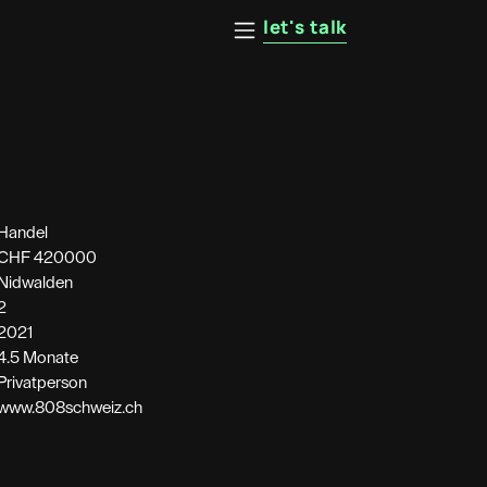
let's talk
Handel
CHF
420000
Nidwalden
2
2021
4.5 Monate
Privatperson
www.808schweiz.ch