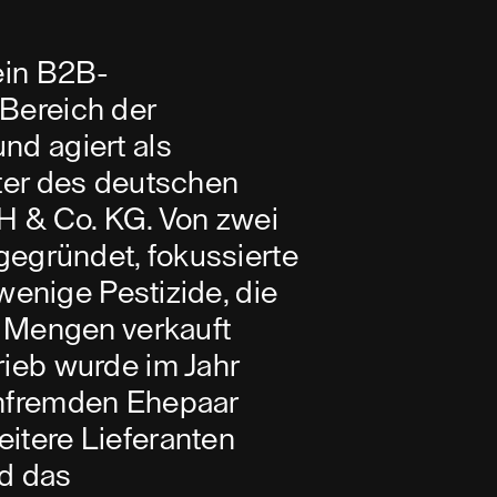
ein B2B-
Bereich der
d agiert als
ter des deutschen
H & Co. KG. Von zwei
gegründet, fokussierte
 wenige Pestizide, die
n Mengen verkauft
ieb wurde im Jahr
nfremden Ehepaar
tere Lieferanten
d das