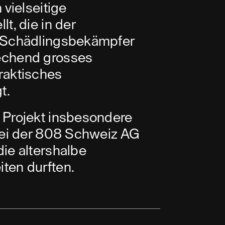
 vielseitige
t, die in der
s Schädlingsbekämpfer
echend grosses
raktisches
t.
 Projekt insbesondere
 bei der 808 Schweiz AG
ie altershalbe
ten durften.