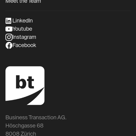
Meet the Team
LinkedIn
Youtube
Instagram
Facebook
Business Transaction AG.
Höschgasse 68
8008 Zürich