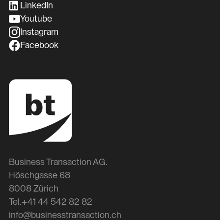
LinkedIn
Youtube
Instagram
Facebook
Business Transaction AG.
Höschgasse 68
8008 Zürich
Tel.
+41 44 542 82 82
info@businesstransaction.ch