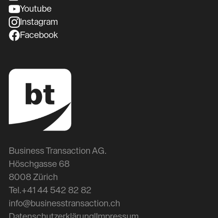
Youtube
Instagram
Facebook
Business Transaction AG.
Höschgasse 68
8008 Zürich
Tel.
+41 44 542 82 82
info@businesstransaction.ch
Datenschutzerklärung
|
Impressum