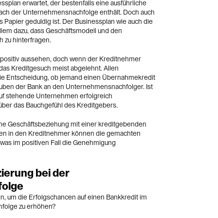
splan erwartet, der bestenfalls eine ausführliche
 nach der Unternehmensnachfolge enthält. Doch auch
 Papier geduldig ist. Der Businessplan wie auch die
llem dazu, dass Geschäftsmodell und den
h zu hinterfragen.
 positiv aussehen, doch wenn der Kreditnehmer
das Kreditgesuch meist abgelehnt. Allen
die Entscheidung, ob jemand einen Übernahmekredit
lauben der Bank an den Unternehmensnachfolger. Ist
auf stehende Unternehmen erfolgreich
s über das Bauchgefühl des Kreditgebers.
eine Geschäftsbeziehung mit einer kreditgebenden
en in den Kreditnehmer können die gemachten
was im positiven Fall die Genehmigung
ierung bei der
olge
en, um die Erfolgschancen auf einen Bankkredit im
folge zu erhöhen?