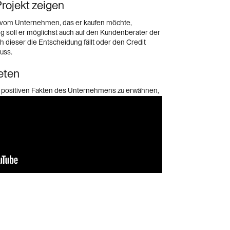
Projekt zeigen
 vom Unternehmen, das er kaufen möchte,
g soll er möglichst auch auf den Kundenberater der
h dieser die Entscheidung fällt oder den Credit
uss.
eten
ie positiven Fakten des Unternehmens zu erwähnen,
erzeugen, dass die Investition in den Antragsteller
nzinstitut auszahlen wird und er das Unternehmen