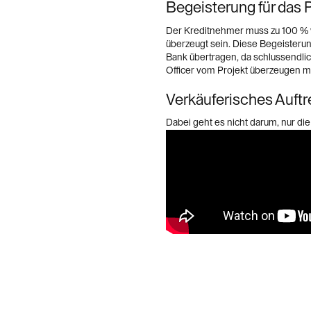
Begeisterung für das 
Der Kreditnehmer muss zu 100 %
überzeugt sein. Diese Begeisterun
Bank übertragen, da schlussendlic
Officer vom Projekt überzeugen m
Verkäuferisches Auftr
Dabei geht es nicht darum, nur d
sondern die Bank aktiv davon zu üb
sich langfristig auch für das Fina
erfolgreich weiterführen kann.