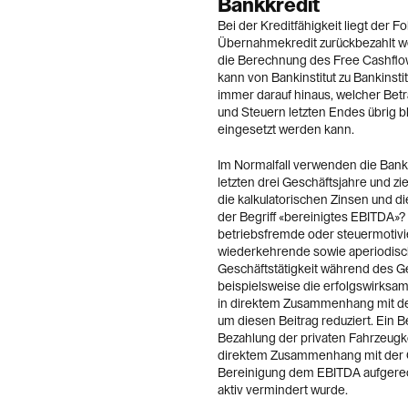
Bankkredit
Bei der Kreditfähigkeit liegt der 
Übernahmekredit zurückbezahlt we
die Berechnung des Free Cashflow
kann von Bankinstitut zu Bankinstit
immer darauf hinaus, welcher Bet
und Steuern letzten Endes übrig bl
eingesetzt werden kann.
Im Normalfall verwenden die Bank
letzten drei Geschäftsjahre und zi
die kalkulatorischen Zinsen und d
der Begriff «bereinigtes EBITDA»?
betriebsfremde oder steuermotivie
wiederkehrende sowie aperiodische
Geschäftstätigkeit während des Ge
beispielsweise die erfolgswirksame
in direktem Zusammenhang mit dem
um diesen Beitrag reduziert. Ein 
Bezahlung der privaten Fahrzeugk
direktem Zusammenhang mit der Ges
Bereinigung dem EBITDA aufgerech
aktiv vermindert wurde.