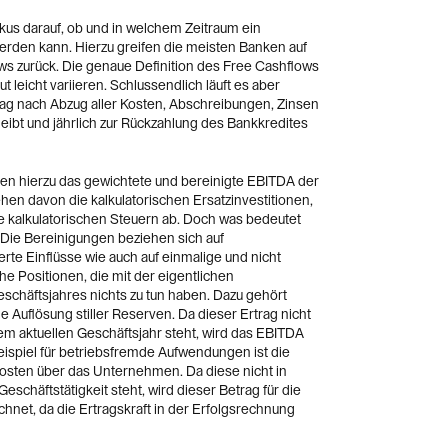
Fokus darauf, ob und in welchem Zeitraum ein
rden kann. Hierzu greifen die meisten Banken auf
s zurück. Die genaue Definition des Free Cashflows
ut leicht variieren. Schlussendlich läuft es aber
rag nach Abzug aller Kosten, Abschreibungen, Zinsen
eibt und jährlich zur Rückzahlung des Bankkredites
en hierzu das gewichtete und bereinigte EBITDA der
ehen davon die kalkulatorischen Ersatzinvestitionen,
ie kalkulatorischen Steuern ab. Doch was bedeutet
 Die Bereinigungen beziehen sich auf
rte Einflüsse wie auch auf einmalige und nicht
 Positionen, die mit der eigentlichen
schäftsjahres nichts zu tun haben. Dazu gehört
 Auflösung stiller Reserven. Da dieser Ertrag nicht
 aktuellen Geschäftsjahr steht, wird das EBITDA
Beispiel für betriebsfremde Aufwendungen ist die
osten über das Unternehmen. Da diese nicht in
chäftstätigkeit steht, wird dieser Betrag für die
net, da die Ertragskraft in der Erfolgsrechnung