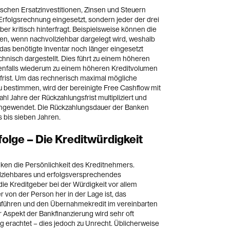
ischen Ersatzinvestitionen, Zinsen und Steuern
Erfolgsrechnung eingesetzt, sondern jeder der drei
er kritisch hinterfragt. Beispielsweise können die
den, wenn nachvollziehbar dargelegt wird, weshalb
as benötigte Inventar noch länger eingesetzt
nisch dargestellt. Dies führt zu einem höheren
enfalls wiederum zu einem höheren Kreditvolumen
frist. Um das rechnerisch maximal mögliche
 bestimmen, wird der bereinigte Free Cashflow mit
l Jahre der Rückzahlungsfrist multipliziert und
 angewendet. Die Rückzahlungsdauer der Banken
s bis sieben Jahren.
lge – Die Kreditwürdigkeit
nken die Persönlichkeit des Kreditnehmers.
ollziehbares und erfolgsversprechendes
ie Kreditgeber bei der Würdigkeit vor allem
 von der Person her in der Lage ist, das
uführen und den Übernahmekredit im vereinbarten
 Aspekt der Bankfinanzierung wird sehr oft
g erachtet – dies jedoch zu Unrecht. Üblicherweise