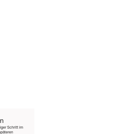
en
ger Schritt im
späteren