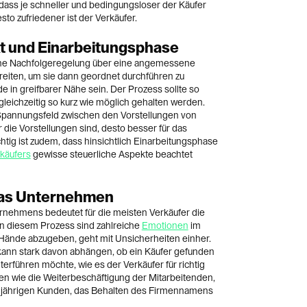
ass je schneller und bedingungsloser der Käufer
desto zufriedener ist der Verkäufer.
 und Einarbeitungsphase
 eine Nachfolgeregelung über eine angemessene
reiten, um sie dann geordnet durchführen zu
de in greifbarer Nähe sein. Der Prozess sollte so
gleichzeitig so kurz wie möglich gehalten werden.
Spannungsfeld zwischen den Vorstellungen von
 die Vorstellungen sind, desto besser für das
tig ist zudem, dass hinsichtlich Einarbeitungsphase
käufers
gewisse steuerliche Aspekte beachtet
 das Unternehmen
nehmens bedeutet für die meisten Verkäufer die
n diesem Prozess sind zahlreiche
Emotionen
im
 Hände abzugeben, geht mit Unsicherheiten einher.
 kann stark davon abhängen, ob ein Käufer gefunden
erführen möchte, wie es der Verkäufer für richtig
en wie die Weiterbeschäftigung der Mitarbeitenden,
gjährigen Kunden, das Behalten des Firmennamens