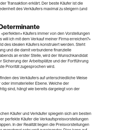
er Transaktion erklärt. Der beste Käufer ist die
riedenheit des Verkäufers maximal zu steigern (und
s Determinante
des «perfekten» Käufers immer von den Vorstellungen
 will ich mit dem Verkauf meiner Firma erreichen?»
ld des idealen Käufers konstruiert werden. Steht
ng und die damit verbundene finanzielle
bends an erster Stelle, wird der Wunschkandidat
er Sicherung der Arbeitsplätze und der Fortführung
e Priorität zugesprochen wird.
finden des Verkäufers auf unterschiedliche Weise
er oder immaterieller Ebene. Welche der
tig sind, hängt wie bereits dargelegt von der
schen Käufer und Verkäufer spiegeln sich am besten
 der perfekte Käufer die Verkaufspreisvorstellungen
ppen. In der Realität liegen die Preisvorstellungen