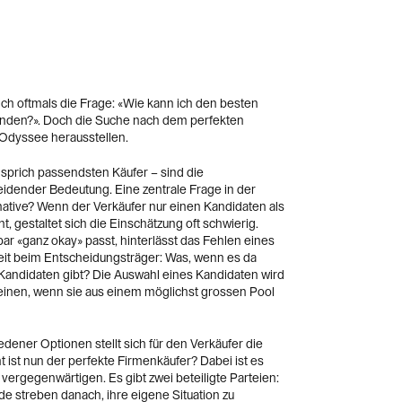
ich oftmals die Frage: «Wie kann ich den besten
finden?». Doch die Suche nach dem perfekten
 Odyssee herausstellen.
sprich passendsten Käufer – sind die
ender Bedeutung. Eine zentrale Frage in der
rnative? Wenn der Verkäufer nur einen Kandidaten als
ht, gestaltet sich die Einschätzung oft schwierig.
r «ganz okay» passt, hinterlässt das Fehlen eines
it beim Entscheidungsträger: Was, wenn es da
andidaten gibt? Die Auswahl eines Kandidaten wird
heinen, wenn sie aus einem möglichst grossen Pool
dener Optionen stellt sich für den Verkäufer die
 ist nun der perfekte Firmenkäufer? Dabei ist es
 vergegenwärtigen. Es gibt zwei beteiligte Parteien:
de streben danach, ihre eigene Situation zu