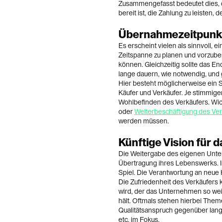
Zusammengefasst bedeutet dies, d
bereit ist, die Zahlung zu leisten, 
Übernahmezeitpunkt
Es erscheint vielen als sinnvoll,
Zeitspanne zu planen und vorzube
können. Gleichzeitig sollte das En
lange dauern, wie notwendig, und 
Hier besteht möglicherweise ein 
Käufer und Verkäufer. Je stimmiger
Wohlbefinden des Verkäufers. Wich
oder
Weiterbeschäftigung des Ver
werden müssen.
Künftige Vision für
Die Weitergabe des eigenen Unter
Übertragung ihres Lebenswerks. I
Spiel. Die Verantwortung an neue
Die Zufriedenheit des Verkäufers
wird, der das Unternehmen so weit
hält. Oftmals stehen hierbei Them
Qualitätsanspruch gegenüber lan
etc. im Fokus.