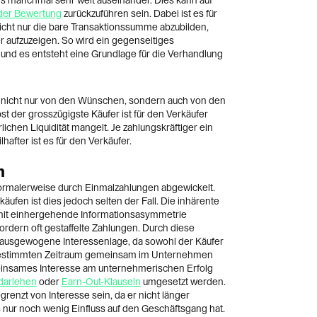
gs manchmal sehr weit auseinander. Dies kann auf
der Bewertung
zurückzuführen sein. Dabei ist es für
icht nur die bare Transaktionssumme abzubilden,
r aufzuzeigen. So wird ein gegenseitiges
und es entsteht eine Grundlage für die Verhandlung
 nicht nur von den Wünschen, sondern auch von den
bst der grosszügigste Käufer ist für den Verkäufer
lichen Liquidität mangelt. Je zahlungskräftiger ein
lhafter ist es für den Verkäufer.
n
ormalerweise durch Einmalzahlungen abgewickelt.
fen ist dies jedoch selten der Fall. Die inhärente
amit einhergehende Informationsasymmetrie
ordern oft gestaffelte Zahlungen. Durch diese
e ausgewogene Interessenlage, da sowohl der Käufer
n bestimmten Zeitraum gemeinsam im Unternehmen
meinsames Interesse am unternehmerischen Erfolg
darlehen
oder
Earn-Out-Klauseln
umgesetzt werden.
renzt von Interesse sein, da er nicht länger
s nur noch wenig Einfluss auf den Geschäftsgang hat.