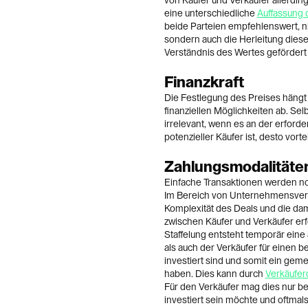
von Käufer und Verkäufer allerdin
eine unterschiedliche
Auffassung 
beide Parteien empfehlenswert, n
sondern auch die Herleitung diese
Verständnis des Wertes gefördert 
Finanzkraft
Die Festlegung des Preises hängt
finanziellen Möglichkeiten ab. Sel
irrelevant, wenn es an der erforder
potenzieller Käufer ist, desto vortei
Zahlungsmodalitäte
Einfache Transaktionen werden n
Im Bereich von Unternehmensverkäu
Komplexität des Deals und die d
zwischen Käufer und Verkäufer erf
Staffelung entsteht temporär ein
als auch der Verkäufer für eine
investiert sind und somit ein ge
haben. Dies kann durch
Verkäufer
Für den Verkäufer mag dies nur beg
investiert sein möchte und oftmal