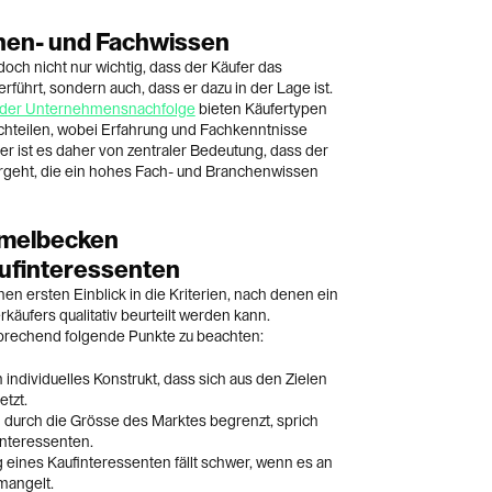
en- und Fachwissen
doch nicht nur wichtig, dass der Käufer das
führt, sondern auch, dass er dazu in der Lage ist.
 der Unternehmensnachfolge
bieten Käufertypen
achteilen, wobei Erfahrung und Fachkenntnisse
fer ist es daher von zentraler Bedeutung, dass der
rgeht, die ein hohes Fach- und Branchenwissen
mmelbecken
aufinteressenten
nen ersten Einblick in die Kriterien, nach denen ein
käufers qualitativ beurteilt werden kann.
echend folgende Punkte zu beachten:
n individuelles Konstrukt, dass sich aus den Zielen
tzt.
 durch die Grösse des Marktes begrenzt, sprich
interessenten.
 eines Kaufinteressenten fällt schwer, wenn es an
mangelt.