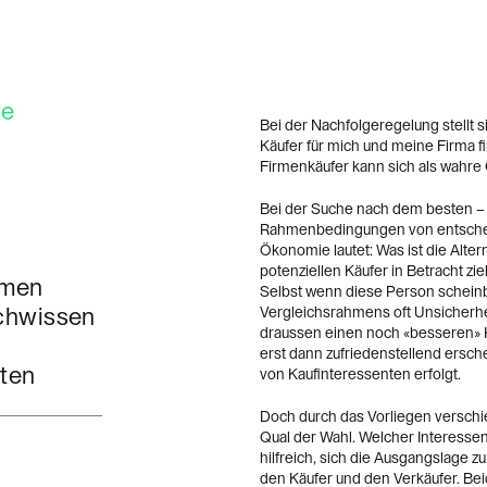
te
Bei der Nachfolgeregelung stellt s
Käufer für mich und meine Firma 
Firmenkäufer kann sich als wahre
Bei der Suche nach dem besten – 
Rahmenbedingungen von entscheid
Ökonomie lautet: Was ist die Alte
potenziellen Käufer in Betracht zie
hmen
Selbst wenn diese Person scheinba
chwissen
Vergleichsrahmens oft Unsicherhe
draussen einen noch «besseren» K
erst dann zufriedenstellend ersc
nten
von Kaufinteressenten erfolgt.
Doch durch das Vorliegen verschie
Qual der Wahl. Welcher Interessent
hilfreich, sich die Ausgangslage zu
den Käufer und den Verkäufer. Bei