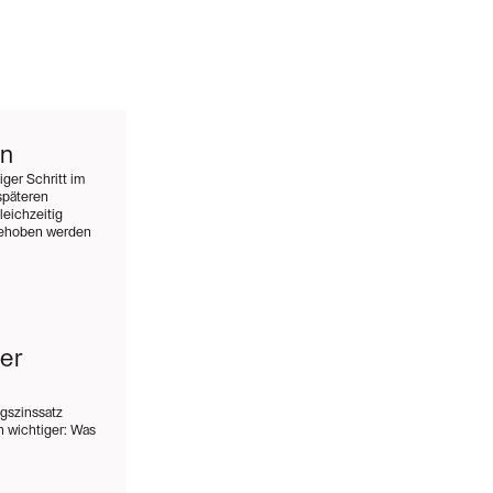
en
ger Schritt im
späteren
eichzeitig
 behoben werden
er
ngszinssatz
 wichtiger: Was