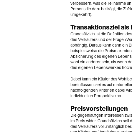
verbessern, was die Teilnahme an d
Person, die dazu beiträgt, die Zuf
umgekehrt).
Transaktionsziel al
Grundsätzlich ist die Definition 
des Verkäufers und der Frage «Was
abhängig. Daraus kann dann ein Bi
beispielsweise die Preismaximieru
Absicherung des eigenen Lebensa
wohl ein anderer sein, als wenn d
des eigenen Lebenswerkes höchst
Dabei kann ein Käufer das Wohlbe
beeinflussen, sei es auf materiell
nachfolgenden Kriterien dabei wich
individuellen Perspektive ab.
Preisvorstellungen
Die gegenläufigen Interessen zwi
im Preis wider. Grundsätzlich soll
des Verkäufers vollumfänglich bera