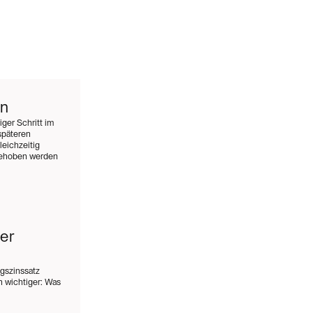
en
ger Schritt im
späteren
eichzeitig
 behoben werden
er
ngszinssatz
 wichtiger: Was