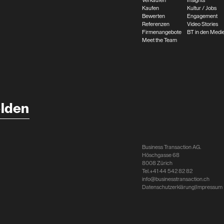
Verkaufen
Insights
Kaufen
Kultur / Jobs
Bewerten
Engagement
Referenzen
Video Stories
Firmenangebote
BT in den Medi
Meet the Team
lden
Business Transaction AG.
Höschgasse 68
8008 Zürich
Tel.
+41 44 542 82 82
info@businesstransaction.ch
Datenschutzerklärung
|
Impressum