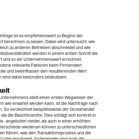
folge ist es empfehlenswert zu Beginn der
 berechnen zu lassen. Dabei wird untersucht, wie
eich zu anderen Betrieben abschneidet und wie
Selbstverständlich werden in einem ersten Schritt die
rt und so ein Unternehmenswert errechnet.
hiedene relevante Faktoren beim Firmenwert
le und beeinflussen den resultierenden Wert
n sind dabei besonders bedeutsam:
eit
Unternehmens stellt einen ersten Wegweiser der
 wie erwartet werden kann, ist die Nachfrage nach
h. So verzeichnet beispielsweise der Grosshandel
als die Bauchbranche. Dies schlägt sich konkret in
e -angeboten nieder, als auch in einer erhöhten
unterschiede wiederum können zu unterschiedlichen
en führen, was den Transaktionsprozess und die
rt oder erschwert. Andererseits sind auch die