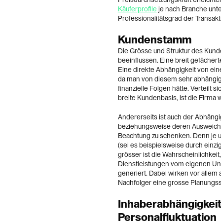
Käuferprofile
je nach Branche unte
Professionalitätsgrad der Transak
Kundenstamm
Die Grösse und Struktur des Ku
beeinflussen. Eine breit gefächer
Eine direkte Abhängigkeit von ein
da man von diesem sehr abhängig 
finanzielle Folgen hätte. Verteilt 
breite Kundenbasis, ist die Firma w
Andererseits ist auch der Abhän
beziehungsweise deren Ausweichm
Beachtung zu schenken. Denn je u
(sei es beispielsweise durch einzi
grösser ist die Wahrscheinlichkeit
Dienstleistungen vom eigenen U
generiert. Dabei wirken vor allem 
Nachfolger eine grosse Planungss
Inhaberabhängigkeit
Personalfluktuation