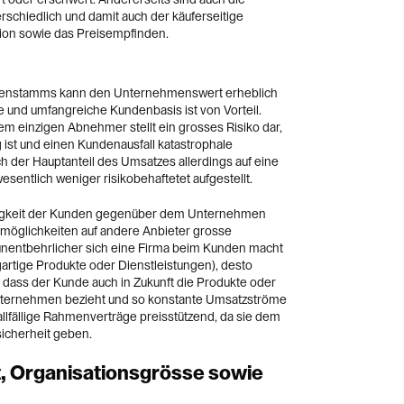
rschiedlich und damit auch der käuferseitige
tion sowie das Preisempfinden.
ndenstamms kann den Unternehmenswert erheblich
te und umfangreiche Kundenbasis ist von Vorteil.
em einzigen Abnehmer stellt ein grosses Risiko dar,
ist und einen Kundenausfall katastrophale
sich der Hauptanteil des Umsatzes allerdings auf eine
esentlich weniger risikobehaftetet aufgestellt.
gigkeit der Kunden gegenüber dem Unternehmen
öglichkeiten auf andere Anbieter grosse
nentbehrlicher sich eine Firma beim Kunden macht
gartige Produkte oder Dienstleistungen), desto
, dass der Kunde auch in Zukunft die Produkte oder
nternehmen bezieht und so konstante Umsatzströme
allfällige Rahmenverträge preisstützend, da sie dem
icherheit geben.
, Organisationsgrösse sowie