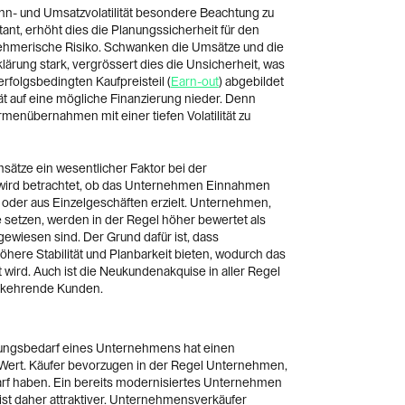
inn- und Umsatzvolatilität besondere Beachtung zu
ant, erhöht dies die Planungssicherheit für den
nehmerische Risiko. Schwanken die Umsätze und die
ärung stark, vergrössert dies die Unsicherheit, was
rfolgsbedingten Kaufpreisteil (
Earn-out
) abgebildet
ität auf eine mögliche Finanzierung nieder. Denn
rmenübernahmen mit einer tiefen Volatilität zu
Umsätze ein wesentlicher Faktor bei der
ird betrachtet, ob das Unternehmen Einnahmen
der aus Einzelgeschäften erzielt. Unternehmen,
 setzen, werden in der Regel höher bewertet als
gewiesen sind. Der Grund dafür ist, dass
ere Stabilität und Planbarkeit bieten, wodurch das
t wird. Auch ist die Neukundenakquise in aller Regel
derkehrende Kunden.
rungsbedarf eines Unternehmens hat einen
 Wert. Käufer bevorzugen in der Regel Unternehmen,
arf haben. Ein bereits modernisiertes Unternehmen
 ist daher attraktiver. Unternehmensverkäufer