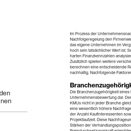
Im Prozess der Unternehmensnach
Nachfolgeregelung den Firmenwert
das eigene Unternehmen im Vergl
hoch sein tatsächlicher Wert ist. 
harten Finanzkennzahlen analysie
Zusätzlich spielen weitere versc
berechnen eine entscheidende Rol
nachhaltig. Nachfolgende Faktore
Branchenzugehörigk
 den
Die Branchenzugehörigkeit eines 
Unternehmensbewertung dar. Denn
hnen
KMUs nicht in jeder Branche gleic
eine wesentlich höhere Nachfrage 
der Anzahl Kaufinteressenten sowi
Projektlaufzeit. Diese Nachfrage
Stärken der Verhandlungsposition
Preisdurchsetzungskraft erleichte