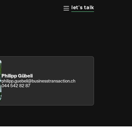
let's talk
Philipp Gübeli
philipp.guebeli@businesstransaction.ch
044 542 82 87