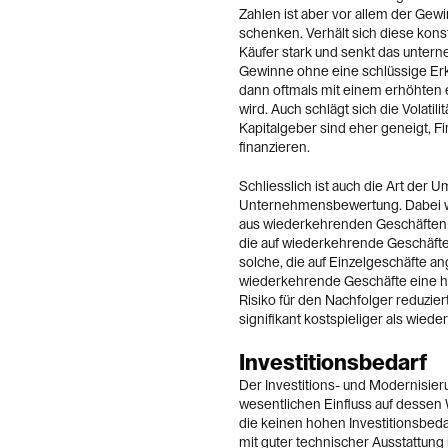
Zahlen ist aber vor allem der Gew
schenken. Verhält sich diese konst
Käufer stark und senkt das unter
Gewinne ohne eine schlüssige Erkl
dann oftmals mit einem erhöhten e
wird. Auch schlägt sich die Volatil
Kapitalgeber sind eher geneigt, Fi
finanzieren.
Schliesslich ist auch die Art der 
Unternehmensbewertung. Dabei w
aus wiederkehrenden Geschäften o
die auf wiederkehrende Geschäfte
solche, die auf Einzelgeschäfte an
wiederkehrende Geschäfte eine höh
Risiko für den Nachfolger reduzier
signifikant kostspieliger als wie
Investitionsbedarf
Der Investitions- und Modernisie
wesentlichen Einfluss auf dessen
die keinen hohen Investitionsbed
mit guter technischer Ausstattung