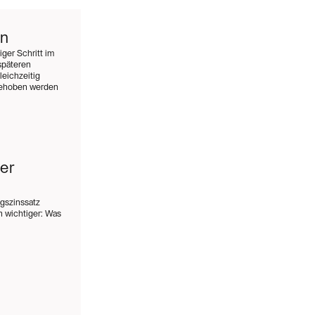
en
ger Schritt im
späteren
eichzeitig
 behoben werden
er
ngszinssatz
 wichtiger: Was