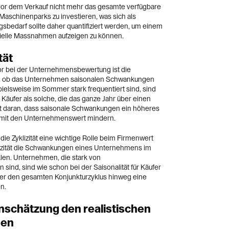
vor dem Verkauf nicht mehr das gesamte verfügbare
 Maschinenparks zu investieren, was sich als
gsbedarf sollte daher quantifiziert werden, um einem
zielle Massnahmen aufzeigen zu können.
tät
or bei der Unternehmensbewertung ist die
tet, ob das Unternehmen saisonalen Schwankungen
pielsweise im Sommer stark frequentiert sind, sind
le Käufer als solche, die das ganze Jahr über einen
egt daran, dass saisonale Schwankungen ein höheres
 somit den Unternehmenswert mindern.
 die Zyklizität eine wichtige Rolle beim Firmenwert
lizität die Schwankungen eines Unternehmens im
en. Unternehmen, die stark von
sind, sind wie schon bei der Saisonalität für Käufer
 über den gesamten Konjunkturzyklus hinweg eine
n.
inschätzung den realistischen
nen