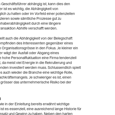
eschäftsführer abhängig ist, kann dies den
ist es wichtig, die Abhängigkeit von
ich zu halten oder im Vorfeld einer potenziellen
ieren sowie sämtliche Prozesse gut zu
nhaberabhängigkeit durch eine längere
nsaktion Abhilfe verschafft werden.
llt auch die Abhängigkeit von der Belegschaft
tempfinden des Interessenten gegenüber eines
 Organisationsgrösse in den Fokus. Je kleiner ein
er wägt der Ausfall oder Abgang eines
hohe Personalfluktuation eine Firma tendenziell
, da meist viel Energie in die Rekrutierung und
nden investiert werden muss. Schlussendlich spielt
 auch wieder die Branche eine wichtige Rolle,
hkräftemangels. Je schwieriger es ist, einen
 grösser das unternehmerische Risiko bei der
n
e in der Einleitung bereits erwähnt wichtige
st es essenziell, eine ausreichend lange Historie für
Umsatz und Gewinn zu haben. Neben den harten