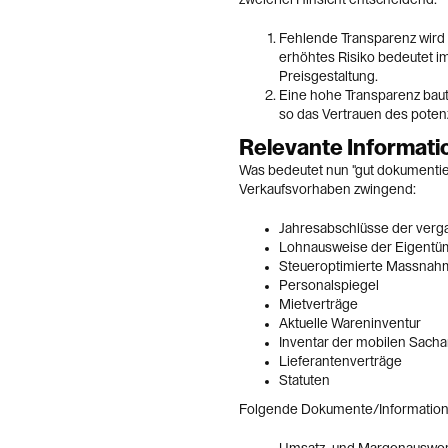
Fehlende Transparenz wird v
erhöhtes Risiko bedeutet i
Preisgestaltung.
Eine hohe Transparenz baut
so das Vertrauen des poten
Relevante Informati
Was bedeutet nun "gut dokumentie
Verkaufsvorhaben zwingend:
Jahresabschlüsse der verg
Lohnausweise der Eigentüm
Steueroptimierte Massnah
Personalspiegel
Mietverträge
Aktuelle Wareninventur
Inventar der mobilen Sach
Lieferantenverträge
Statuten
Folgende Dokumente/Information