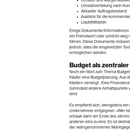
Umsatz- und Margenauswer
Umsatzverteilung nach Ku
Aktueller Auftragsbestand
Ausblick für die kommende
Liquiditätsplan
Einige Dokumente/Informationen s
ein Fremdwort oder schlicht weg 
führen. Diese Dokumente müssen au
jedoch, dass die eingesetzten To
ermöglichen würden.
Budget als zentraler
Noch ein Wort zum Thema Budget: 
Käufer eine Budgetplanung. Aus d
Käufern verlangt. Eine Finanzieru
zumindest andere Anhaltspunkte
sind.
Es empfiehlt sich, wenigstens ein 
Unternehmer entgegnen: «Wer kenn
schaue dann am Ende des Jahres».
anderen eins zu eins. Es ist desha
der wahrgenommenen Marktgegeb