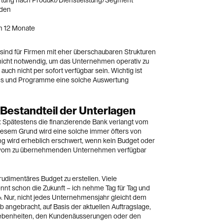
tung nach Produkt/Dienstleistung/Segment
nden
n 12 Monate
ind für Firmen mit eher überschaubaren Strukturen
nicht notwendig, um das Unternehmen operativ zu
ch nicht per sofort verfügbar sein. Wichtig ist
ols und Programme eine solche Auswertung
 Bestandteil der Unterlagen
Spätestens die finanzierende Bank verlangt vom
iesem Grund wird eine solche immer öfters von
ng wird erheblich erschwert, wenn kein Budget oder
 vom zu übernehmenden Unternehmen verfügbar
rudimentäres Budget zu erstellen. Viele
t schon die Zukunft – ich nehme Tag für Tag und
 Nur, nicht jedes Unternehmensjahr gleicht dem
lb angebracht, auf Basis der aktuellen Auftragslage,
enheiten, den Kundenäusserungen oder den