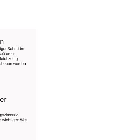
en
ger Schritt im
späteren
eichzeitig
 behoben werden
er
ngszinssatz
 wichtiger: Was