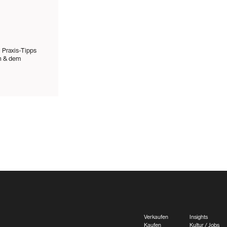
 Praxis-Tipps
en & dem
Verkaufen
Insights
Kaufen
Kultur / Jobs