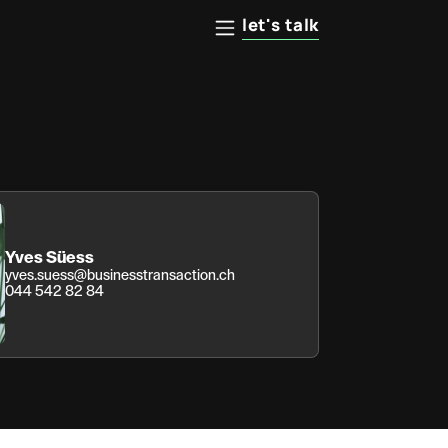
let's talk
Yves Süess
yves.suess@businesstransaction.ch
044 542 82 84