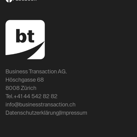
Business Transaction AG.
Höschgasse 68
8008 Zürich
Tel.
+41 44 542 82 82
info@businesstransaction.ch
Datenschutzerklärung
|
Impressum