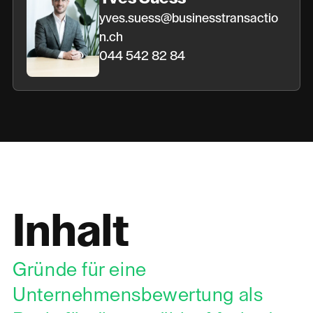
yves.suess@businesstransactio
n.ch
044 542 82 84
Inhalt
Gründe für eine
Unternehmensbewertung als