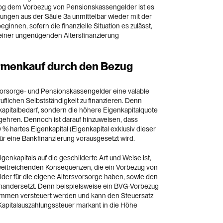
g dem Vorbezug von Pensionskassengelder ist es
ungen aus der Säule 3a unmittelbar wieder mit der
ginnen, sofern die finanzielle Situation es zulässt,
einer ungenügenden Altersfinanzierung
irmenkauf durch den Bezug
 Vorsorge- und Pensionskassengelder eine valable
uflichen Selbstständigkeit zu finanzieren. Denn
kapitalbedarf, sondern die höhere Eigenkapitalquote
gehren. Dennoch ist darauf hinzuweisen, dass
 hartes Eigenkapital (Eigenkapital exklusiv dieser
ür eine Bankfinanzierung vorausgesetzt wird.
genkapitals auf die geschilderte Art und Weise ist,
weitreichenden Konsequenzen, die ein Vorbezug von
er für die eigene Altersvorsorge haben, sowie den
nandersetzt. Denn beispielsweise ein BVG-Vorbezug
mmen versteuert werden und kann den Steuersatz
Kapitalauszahlungssteuer markant in die Höhe