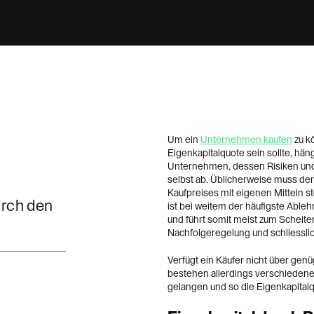
Um ein
Unternehmen kaufen
zu kö
Eigenkapitalquote sein sollte, h
Unternehmen, dessen Risiken und 
selbst ab. Üblicherweise muss de
Kaufpreises mit eigenen Mitteln 
urch den
ist bei weitem der häufigste Able
und führt somit meist zum Scheit
Nachfolgeregelung und schliessli
Verfügt ein Käufer nicht über ge
bestehen allerdings verschiedene 
gelangen und so die Eigenkapital