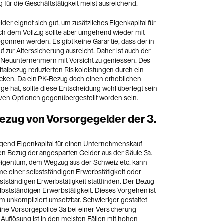
 für die Geschäftstätigkeit meist ausreichend.
r eignet sich gut, um zusätzliches Eigenkapital für
ch dem Vollzug sollte aber umgehend wieder mit
gonnen werden. Es gibt keine Garantie, dass der in
 zur Alterssicherung ausreicht. Daher ist auch der
 Neuunternehmern mit Vorsicht zu geniessen. Des
italbezug reduzierten Risikoleistungen durch ein
cken. Da ein PK-Bezug doch einen erheblichen
rge hat, sollte diese Entscheidung wohl überlegt sein
ven Optionen gegenübergestellt worden sein.
Bezug von Vorsorgegelder der 3.
gend Eigenkapital für einen Unternehmenskauf
gen Bezug der angesparten Gelder aus der Säule 3a.
gentum, dem Wegzug aus der Schweiz etc. kann
me einer selbstständigen Erwerbstätigkeit oder
tständigen Erwerbstätigkeit stattfinden. Der Bezug
bstständigen Erwerbstätigkeit. Dieses Vorgehen ist
em unkompliziert umsetzbar. Schwieriger gestaltet
ine Vorsorgepolice 3a bei einer Versicherung
 Auflösung ist in den meisten Fällen mit hohen