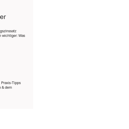
er
ngszinssatz
 wichtiger: Was
 Praxis-Tipps
en & dem