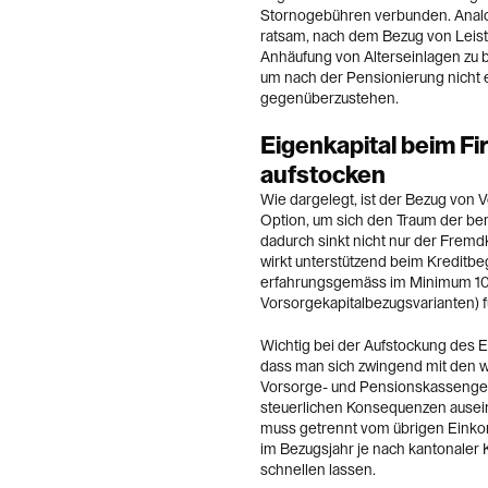
Stornogebühren verbunden. Analo
ratsam, nach dem Bezug von Leist
Anhäufung von Alterseinlagen zu be
um nach der Pensionierung nicht 
gegenüberzustehen.
Eigenkapital beim F
aufstocken
Wie dargelegt, ist der Bezug von
Option, um sich den Traum der ber
dadurch sinkt nicht nur der Fremd
wirkt unterstützend beim Kreditbe
erfahrungsgemäss im Minimum 10 %
Vorsorgekapitalbezugsvarianten) f
Wichtig bei der Aufstockung des Ei
dass man sich zwingend mit den 
Vorsorge- und Pensionskassengeld
steuerlichen Konsequenzen ausei
muss getrennt vom übrigen Einko
im Bezugsjahr je nach kantonaler 
schnellen lassen.