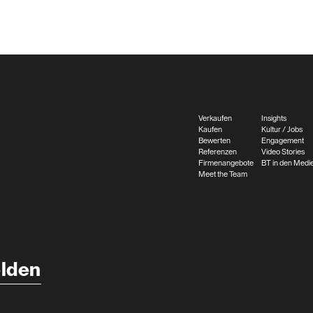
Verkaufen
Insights
Kaufen
Kultur / Jobs
Bewerten
Engagement
Referenzen
Video Stories
Firmenangebote
BT in den Medi
Meet the Team
lden