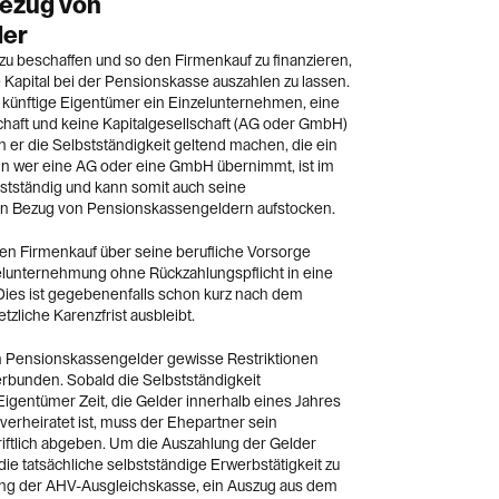
Bezug von
der
 zu beschaffen und so den Firmenkauf zu finanzieren,
 Kapital bei der Pensionskasse auszahlen zu lassen.
r künftige Eigentümer ein Einzelunternehmen, eine
chaft und keine Kapitalgesellschaft (AG oder GmbH)
n er die Selbstständigkeit geltend machen, die ein
nn wer eine AG oder eine GmbH übernimmt, ist im
bstständig und kann somit auch seine
den Bezug von Pensionskassengeldern aufstocken.
en Firmenkauf über seine berufliche Vorsorge
zelunternehmung ohne Rückzahlungspflicht in eine
es ist gegebenenfalls schon kurz nach dem
tzliche Karenzfrist ausbleibt.
n Pensionskassengelder gewisse Restriktionen
bunden. Sobald die Selbstständigkeit
igentümer Zeit, die Gelder innerhalb eines Jahres
verheiratet ist, muss der Ehepartner sein
iftlich abgeben. Um die Auszahlung der Gelder
die tatsächliche selbstständige Erwerbstätigkeit zu
gung der AHV-Ausgleichskasse, ein Auszug aus dem