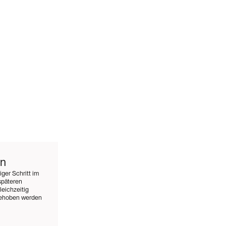
en
ger Schritt im
späteren
eichzeitig
 behoben werden