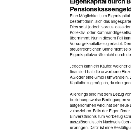
Eigenkapital durch 
Pensionskassengel
Eine Möglichkeit, um Eigenkapital
besteht darin, sich das angesparte
Dies setzt jedoch voraus, dass de
Kollektiv- oder Kommanditgesells
übernimmt. Nur in diesem Fall kan
Vorsorgekapitalbezug erlaubt. De
steuerrechtlichen Sinne nicht sel
Eigenkapitalvorräte nicht durch 
Jedoch kann ein Käufer, welcher d
finanziert hat, die erworbene Ein
AG oder eine GmbH umwandeln. Di
Kapitalbezug möglich, da eine gese
Allerdings sind mit dem Bezug vo
beziehungsweise Bedingungen ver
aufgenommen wird, hat der neue E
zu beziehen. Falls der Eigentümer 
Einverständnis zum Vorbezug schr
auszulösen, ist ein Nachweis über 
erbringen. Dafür ist eine Bestäti