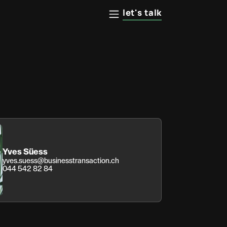
let's talk
Yves Süess
yves.suess@businesstransaction.ch
044 542 82 84