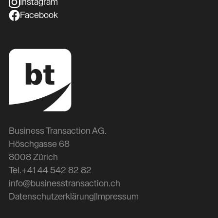
Instagram
Facebook
Business Transaction AG.
Höschgasse 68
8008 Zürich
Tel.
+41 44 542 82 82
info@businesstransaction.ch
Datenschutzerklärung
|
Impressum