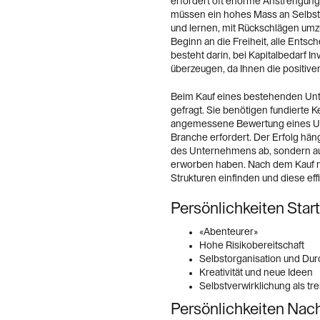
erfordert oft enorme Anstrengung
müssen ein hohes Mass an Selbst
und lernen, mit Rückschlägen umz
Beginn an die Freiheit, alle Entsc
besteht darin, bei Kapitalbedarf 
überzeugen, da Ihnen die positive
Beim Kauf eines bestehenden Unt
gefragt. Sie benötigen fundierte K
angemessene Bewertung eines Unte
Branche erfordert. Der Erfolg häng
des Unternehmens ab, sondern a
erworben haben. Nach dem Kauf m
Strukturen einfinden und diese eff
Persönlichkeiten Star
«Abenteurer»
Hohe Risikobereitschaft
Selbstorganisation und Du
Kreativität und neue Ideen
Selbstverwirklichung als tr
Persönlichkeiten Nac