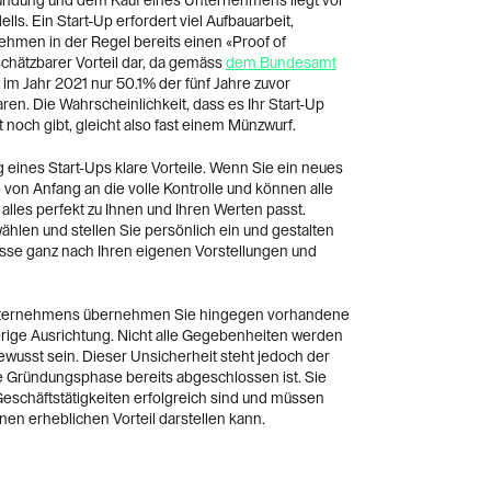
ündung und dem Kauf eines Unternehmens liegt vor
ls. Ein Start-Up erfordert viel Aufbauarbeit,
men in der Regel bereits einen «Proof of
nschätzbarer Vorteil dar, da gemäss
dem Bundesamt
m Jahr 2021 nur 50.1% der fünf Jahre zuvor
en. Die Wahrscheinlichkeit, dass es Ihr Start-Up
noch gibt, gleicht also fast einem Münzwurf.
eines Start-Ups klare Vorteile. Wenn Sie ein neues
on Anfang an die volle Kontrolle und können alle
alles perfekt zu Ihnen und Ihren Werten passt.
hlen und stellen Sie persönlich ein und gestalten
e ganz nach Ihren eigenen Vorstellungen und
nternehmens übernehmen Sie hingegen vorhandene
erige Ausrichtung. Nicht alle Gegebenheiten werden
ewusst sein. Dieser Unsicherheit steht jedoch der
e Gründungsphase bereits abgeschlossen ist. Sie
eschäftstätigkeiten erfolgreich sind und müssen
inen erheblichen Vorteil darstellen kann.