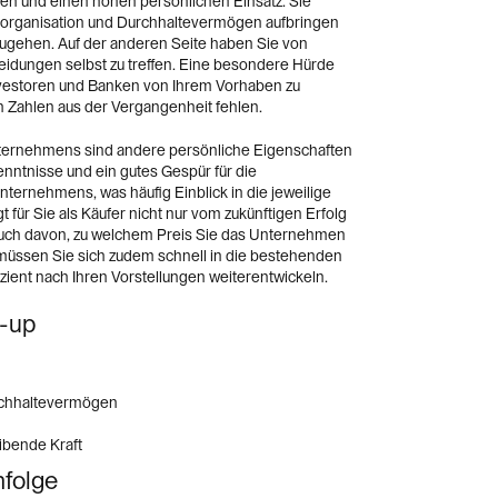
en und einen hohen persönlichen Einsatz. Sie
organisation und Durchhaltevermögen aufbringen
ugehen. Auf der anderen Seite haben Sie von
heidungen selbst zu treffen. Eine besondere Hürde
Investoren und Banken von Ihrem Vorhaben zu
n Zahlen aus der Vergangenheit fehlen.
ernehmens sind andere persönliche Eigenschaften
enntnisse und ein gutes Gespür für die
rnehmens, was häufig Einblick in die jeweilige
t für Sie als Käufer nicht nur vom zukünftigen Erfolg
uch davon, zu welchem Preis Sie das Unternehmen
üssen Sie sich zudem schnell in die bestehenden
izient nach Ihren Vorstellungen weiterentwickeln.
t-up
rchhaltevermögen
eibende Kraft
hfolge