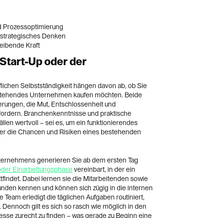
nd Prozessoptimierung
strategisches Denken
reibende Kraft
Start-Up oder der
flichen Selbstständigkeit hängen davon ab, ob Sie
estehendes Unternehmen kaufen möchten. Beide
rungen, die Mut, Entschlossenheit und
rdern. Branchenkenntnisse und praktische
llen wertvoll – sei es, um ein funktionierendes
der die Chancen und Risiken eines bestehenden
.
ternehmens generieren Sie ab dem ersten Tag
der Einarbeitungsphase
vereinbart, in der ein
findet. Dabei lernen sie die Mitarbeitenden sowie
unden kennen und können sich zügig in die internen
 Team erledigt die täglichen Aufgaben routiniert,
. Dennoch gilt es sich so rasch wie möglich in den
sse zurecht zu finden – was gerade zu Beginn eine