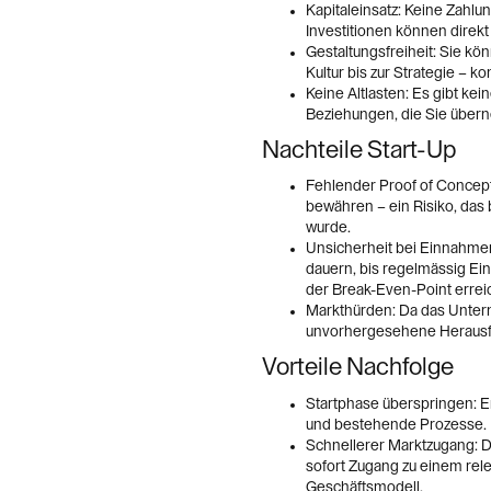
Kapitaleinsatz: Keine Zahl
Investitionen können direkt
Gestaltungsfreiheit: Sie k
Kultur bis zur Strategie – k
Keine Altlasten: Es gibt ke
Beziehungen, die Sie übe
Nachteile Start-Up
Fehlender Proof of Concep
bewähren – ein Risiko, das 
wurde.
Unsicherheit bei Einnahm
dauern, bis regelmässig Ein
der Break-Even-Point erreic
Markthürden: Da das Unter
unvorhergesehene Herausfo
Vorteile Nachfolge
Startphase überspringen: 
und bestehende Prozesse.
Schnellerer Marktzugang: 
sofort Zugang zu einem rel
Geschäftsmodell.