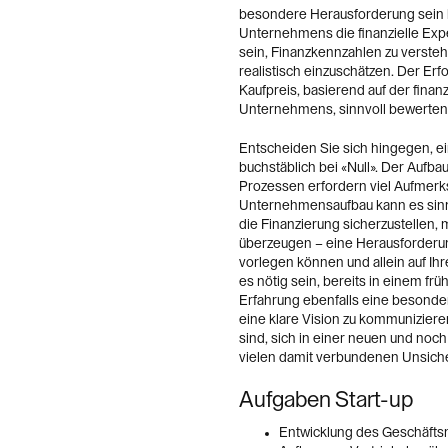
besondere Herausforderung sein 
Unternehmens die finanzielle Exp
sein, Finanzkennzahlen zu versteh
realistisch einzuschätzen. Der Erf
Kaufpreis, basierend auf der finan
Unternehmens, sinnvoll bewerten
Entscheiden Sie sich hingegen, e
buchstäblich bei «Null». Der Aufba
Prozessen erfordern viel Aufmerk
Unternehmensaufbau kann es sinnv
die Finanzierung sicherzustellen,
überzeugen – eine Herausforderun
vorlegen können und allein auf Ih
es nötig sein, bereits in einem fr
Erfahrung ebenfalls eine besonder
eine klare Vision zu kommunizieren
sind, sich in einer neuen und no
vielen damit verbundenen Unsiche
Aufgaben Start-up
Entwicklung des Geschäfts