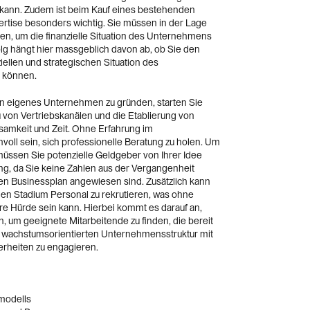
kann. Zudem ist beim Kauf eines bestehenden
ertise besonders wichtig. Sie müssen in der Lage
en, um die finanzielle Situation des Unternehmens
olg hängt hier massgeblich davon ab, ob Sie den
ziellen und strategischen Situation des
 können.
in eigenes Unternehmen zu gründen, starten Sie
u von Vertriebskanälen und die Etablierung von
samkeit und Zeit. Ohne Erfahrung im
oll sein, sich professionelle Beratung zu holen. Um
 müssen Sie potenzielle Geldgeber von Ihrer Idee
g, da Sie keine Zahlen aus der Vergangenheit
ren Businessplan angewiesen sind. Zusätzlich kann
ühen Stadium Personal zu rekrutieren, was ohne
e Hürde sein kann. Hierbei kommt es darauf an,
, um geeignete Mitarbeitende zu finden, die bereit
ch wachstumsorientierten Unternehmensstruktur mit
rheiten zu engagieren.
modells