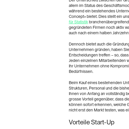
Der Unterschied zwischen der Gr
allem im Status des Geschäftsmodel
während ein bestehendes Unterneh
Concept» bietet. Dies stellt ein u
für Statistik
branchenübergreifend i
gegründeten Firmen noch aktiv war
auch nach einem halben Jahrzehnt 
Dennoch bietet auch die Gründung 
Unternehmen gründen, haben Sie v
Entscheidungen treffen – so, dass 
Jeden einzelnen Mitarbeitenden wä
Ihr Unternehmen ohne Kompromiss
Bedürfnissen.
Beim Kauf eines bestehenden U
Strukturen, Personal und die bish
Ihnen von Anfang an vollständig b
grosse Vorteil gegenüber, dass di
können sofort erkennen, welche G
nicht erst den Markt testen, was e
Vorteile Start-Up