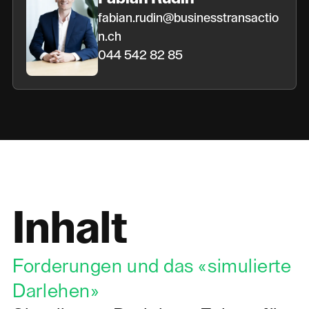
fabian.rudin@businesstransactio
n.ch
044 542 82 85
Inhalt
Forderungen und das «simulierte
Darlehen»