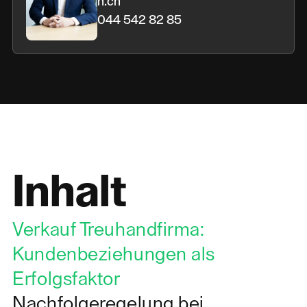
n.ch
044 542 82 85
Inhalt
Verkauf Treuhandfirma:
Kundenbeziehungen als
Erfolgsfaktor
Nachfolgeregelung bei