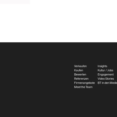
Verkaufen
Insights
Kaufen
Kultur / Jobs
Bewerten
Engagement
Referenzen
Video Stories
Firmenangebote
BT in den Medi
Meet the Team