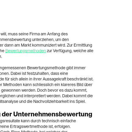
will, muss seine Firma am Anfang des
ehmensbewertung unterziehen, um den
her dann am Markt kommuniziert wird. Zur Ermittlung
che
Bewertungsmethoden
zur Verfügung, welche alle
n.
r angemessenen Bewertungsmethode gibt immer
onen. Dabei ist festzuhalten, dass eine
 sich allein in ihrer Aussagekraft beschränkt ist.
 Methoden kann schliesslich ein klareres Bild über
eis gewonnen werden. Doch bevor es dazu kommt,
rglichen und interpretiert werden. Dabei kommt die
itätsanalyse und die Nachvollziehbarkeit ins Spiel.
ung der Unternehmensbewertung
ngsresultate kann durch technisch einfache
eine Ertragswertmethode ist, erfolgen.