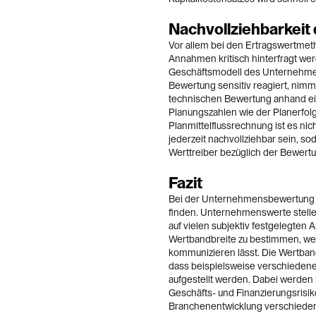
Nachvollziehbarkei
Vor allem bei den Ertragswertmeth
Annahmen kritisch hinterfragt we
Geschäftsmodell des Unternehmen
Bewertung sensitiv reagiert, nimm
technischen Bewertung anhand e
Planungszahlen wie der Planerfol
Planmittelflussrechnung ist es n
jederzeit nachvollziehbar sein, s
Werttreiber bezüglich der Bewert
Fazit
Bei der Unternehmensbewertung ge
finden. Unternehmenswerte stelle
auf vielen subjektiv festgelegten
Wertbandbreite zu bestimmen, welc
kommunizieren lässt. Die Wertban
dass beispielsweise verschieden
aufgestellt werden. Dabei werden 
Geschäfts- und Finanzierungsris
Branchenentwicklung verschieden