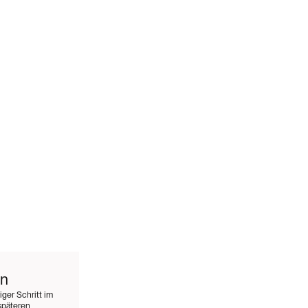
en
ger Schritt im
späteren