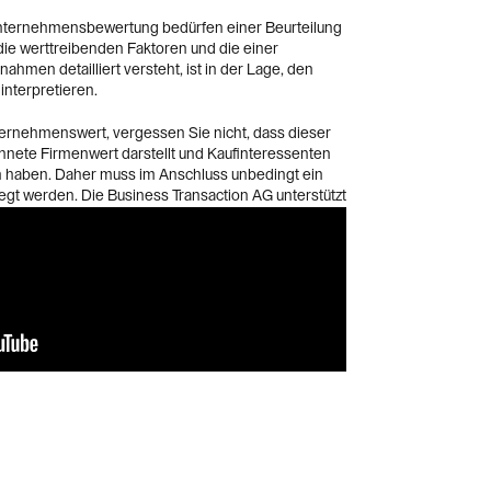
Unternehmensbewertung bedürfen einer Beurteilung
 die werttreibenden Faktoren und die einer
men detailliert versteht, ist in der Lage, den
nterpretieren.
nehmenswert, vergessen Sie nicht, dass dieser
chnete Firmenwert darstellt und Kaufinteressenten
n haben. Daher muss im Anschluss unbedingt ein
egt werden. Die Business Transaction AG unterstützt
 anspruchsvollen und essentiellen Schritten in der
timmung des Unternehmenswertes
bis zur
erkaufspreises
.