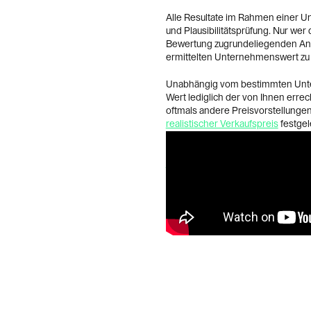
Alle Resultate im Rahmen einer 
und Plausibilitätsprüfung. Nur wer
Bewertung zugrundeliegenden Annah
ermittelten Unternehmenswert zu i
Unabhängig vom bestimmten Unter
Wert lediglich der von Ihnen erre
oftmals andere Preisvorstellunge
realistischer Verkaufspreis
festgel
Sie jederzeit gerne bei all diesen
Nachfolgeregelung – von der
Bes
Festsetzung eines marktfähigen V