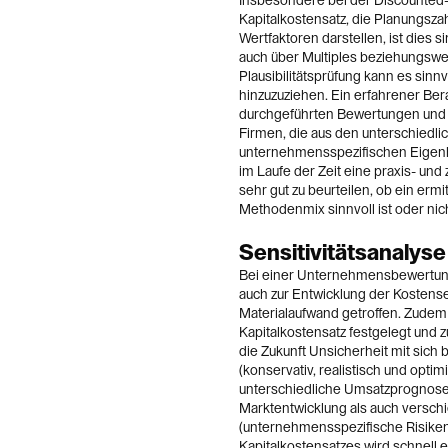
Insbesondere bei der Discounted
Kapitalkostensatz, die Planungsza
Wertfaktoren darstellen, ist dies 
auch über Multiples beziehungswei
Plausibilitätsprüfung kann es sinnv
hinzuzuziehen. Ein erfahrener Ber
durchgeführten Bewertungen und d
Firmen, die aus den unterschiedl
unternehmensspezifischen Eigenh
im Laufe der Zeit eine praxis- und
sehr gut zu beurteilen, ob ein er
Methodenmix sinnvoll ist oder nich
Sensitivitätsanaly
Bei einer Unternehmensbewertun
auch zur Entwicklung der Kostense
Materialaufwand getroffen. Zudem
Kapitalkostensatz festgelegt und 
die Zukunft Unsicherheit mit sich 
(konservativ, realistisch und optim
unterschiedliche Umsatzprognose
Marktentwicklung als auch versch
(unternehmensspezifische Risiken
Kapitalkostensatzes wird schnell er