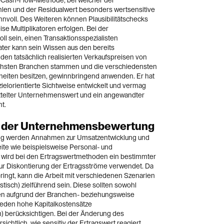
-Cash-Flow-Methode, bei welcher der
hlen und der Residualwert besonders wertsensitive
sinnvoll. Des Weiteren können Plausibilitätschecks
se Multiplikatoren erfolgen. Bei der
oll sein, einen Transaktionsspezialisten
ater kann sein Wissen aus den bereits
en tatsächlich realisierten Verkaufspreisen von
ichsten Branchen stammen und die verschiedensten
eiten besitzen, gewinnbringend anwenden. Er hat
 zielorientierte Sichtweise entwickelt und vermag
mittelter Unternehmenswert und ein angewandter
t.
se der Unternehmensbewertung
g werden Annahmen zur Umsatzentwicklung und
ite wie beispielsweise Personal- und
 wird bei den Ertragswertmethoden ein bestimmter
zur Diskontierung der Ertragsströme verwendet. Da
bringt, kann die Arbeit mit verschiedenen Szenarien
istisch) zielführend sein. Diese sollten sowohl
n aufgrund der Branchen- beziehungsweise
ieden hohe Kapitalkostensätze
) berücksichtigen. Bei der Änderung des
sichtlich, wie sensitiv der Ertragswert reagiert.