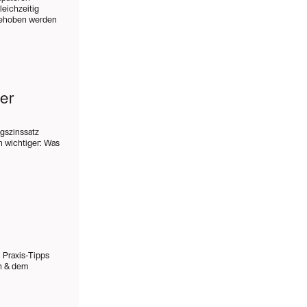
eichzeitig
 behoben werden
er
ngszinssatz
 wichtiger: Was
 Praxis-Tipps
en & dem