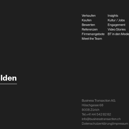
Verkaufen
Insights
Kaufen
Kultur / Jobs
Bewerten
Engagement
Referenzen
Video Stories
Firmenangebote
BT in den Medi
Meet the Team
lden
Business Transaction AG.
Höschgasse 68
8008 Zürich
Tel.
+41 44 542 82 82
info@businesstransaction.ch
Datenschutzerklärung
|
Impressum