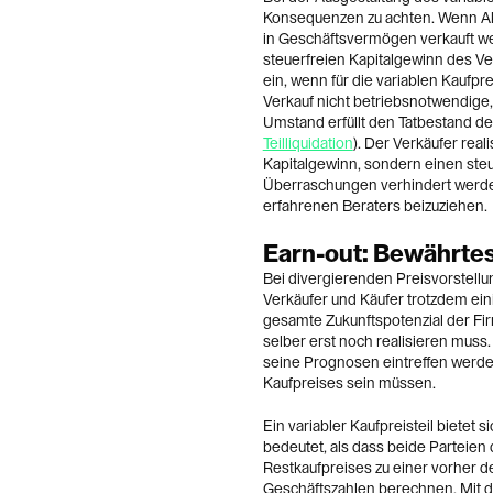
Konsequenzen zu achten. Wenn Ak
in Geschäftsvermögen verkauft we
steuerfreien Kapitalgewinn des Ver
ein, wenn für die variablen Kaufp
Verkauf nicht betriebsnotwendige,
Umstand erfüllt den Tatbestand der 
Teilliquidation
). Der Verkäufer real
Kapitalgewinn, sondern einen ste
Überraschungen verhindert werden
erfahrenen Beraters beizuziehen.
Earn-out: Bewährtes
Bei divergierenden Preisvorstellu
Verkäufer und Käufer trotzdem eini
gesamte Zukunftspotenzial der Fir
selber erst noch realisieren muss
seine Prognosen eintreffen werden
Kaufpreises sein müssen.
Ein variabler Kaufpreisteil bietet 
bedeutet, als dass beide Parteien
Restkaufpreises zu einer vorher de
Geschäftszahlen berechnen. Mit di