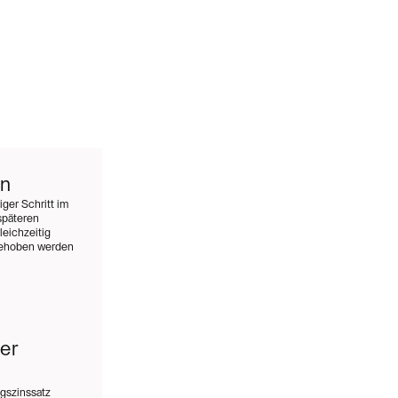
en
ger Schritt im
späteren
eichzeitig
 behoben werden
er
ngszinssatz