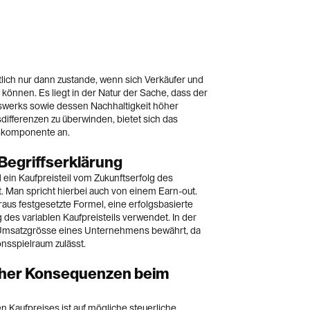
ich nur dann zustande, wenn sich Verkäufer und
 können. Es liegt in der Natur der Sache, dass der
swerks sowie dessen Nachhaltigkeit höher
sdifferenzen zu überwinden, bietet sich das
iskomponente an.
 Begriffserklärung
 ein Kaufpreisteil vom Zukunftserfolg des
Man spricht hierbei auch von einem Earn-out.
oraus festgesetzte Formel, eine erfolgsbasierte
 des variablen Kaufpreisteils verwendet. In der
e Umsatzgrösse eines Unternehmens bewährt, da
onsspielraum zulässt.
cher Konsequenzen beim
n Kaufpreises ist auf mögliche steuerliche