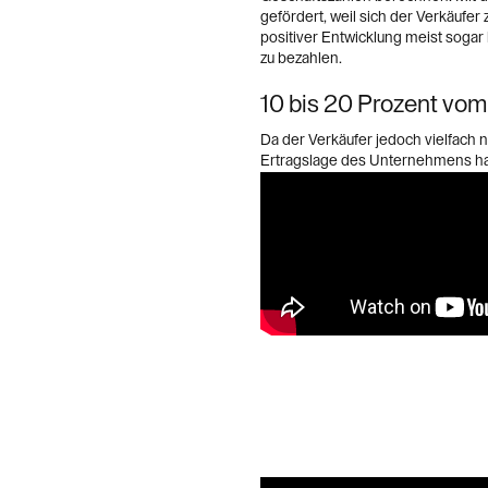
gefördert, weil sich der Verkäufe
positiver Entwicklung meist sogar
zu bezahlen.
10 bis 20 Prozent vom
Da der Verkäufer jedoch vielfach n
Ertragslage des Unternehmens hat,
in der Praxis nicht der Normalfal
die durchschnittliche Höhe der s
Gesamtkaufpreises.