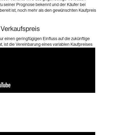
r zu seiner Prognose bekennt und der Käufer bei
 bereit ist, noch mehr als den gewünschten Kaufpreis
 Verkaufspreis
ur einen geringfügigen Einfluss auf die zukünftige
 ist die Vereinbarung eines variablen Kaufpreises
l. Kommt dieses Instrument dennoch zum Zug, beträgt
päteren Zahlungen zwischen 10 % und 20 % des