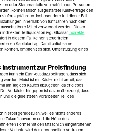
tien oder Stammanteile von natürlichen Personen
rden, können falsch ausgestaltete Kaufverträge den
käufers gefährden. Insbesondere tritt dieser Fall
reiszahlungen innerhalb von fünf Jahren nach dem
 ausschüttbare Mittel verwendet werden. Dieser
indirekten Teilliquidation (vgl. Glossar
indirekte
isiert in diesem Fall keinen steuerfreien
uerbaren Kapitalertrag. Damit unliebsame
 können, empfiehlt es sich, Unterstützung eines
 Instrument zur Preisfindung
ngen kann ein Earn-out dazu beitragen, dass sich
g werden. Meist ist ein Käufer nicht bereit, das
ma am Tag des Kaufes abzugelten, da er dieses
. Der Verkäufer hingegen ist davon überzeugt, dass
 und die geleisteten Vorarbeiten Teil des
sich hierbei geradezu an, weil es nichts anderes
 die Zukunft abwarten und die Höhe des
finierten Formel mit den tatsächlich eingetroffenen
eser Variante wird das gegenseitige Vertrauen